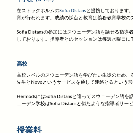
在ストックホルムの
Sofia Distans
と提携しております。
育が行われます。成績の採点と教育は義務教育学校の
Sofia Distansの参加にはスウェーデン語を
しております。指導者とのセッションは毎週水曜日にTISに
高校
高校レベルのスウェーデン語を学びたい生徒のため、
先生とNovoというサービスを通して連絡とるという
HermodsにはSofia Distansと違ってス
ェーデン学校はSofia Distansと似たような指導者
授業料