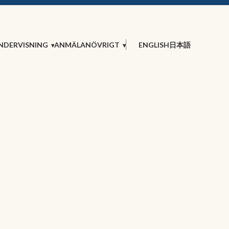
NDERVISNING
ANMÄLAN
ÖVRIGT
ENGLISH
日本語