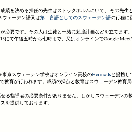
成績を決める担任の先生はストックホルムにいて、 その先生とC
スウェーデン語又は
第二言語としてのスウェーデン語
の行程に
話せる指導者が必要です。その人は生徒と一緒に勉強計画などを立て
て午後五時から七時まで、又はオンラインでGoogle MeetやZ
在東京スウェーデン学校はオンライン高校の
Hermods
と提携し
形で教育が行われます。成績の採点と教育はスウェーデン教育
ウェーデン語を話せる指導者の必要条件がありません。しかしスウェー
サービスを提供しております。